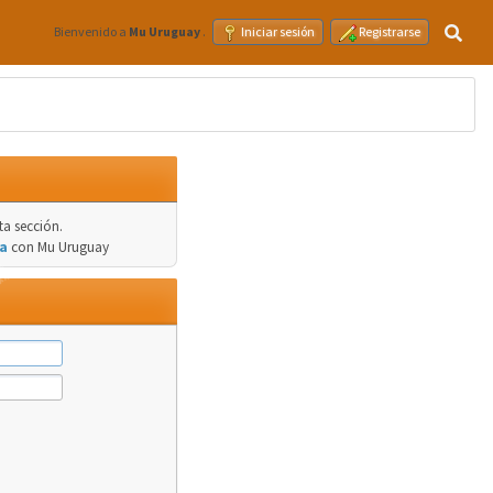
Bienvenido a
Mu Uruguay
.
Iniciar sesión
Registrarse
❄
ta sección.
a
con Mu Uruguay
❄