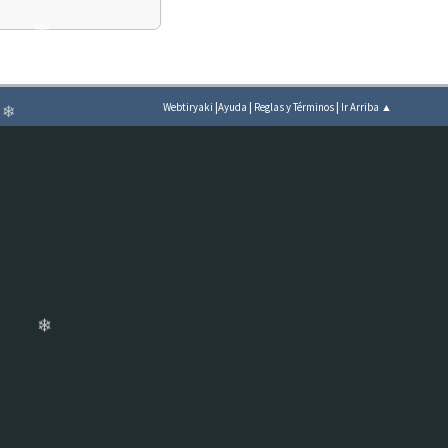
❄
|
|
|
Webtiryaki
Ayuda
Reglas y Términos
Ir Arriba ▲
❄
❄