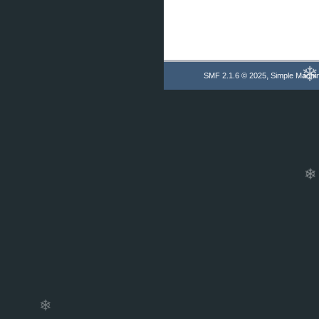
,
SMF 2.1.6 © 2025
Simple Machi
❄
❄