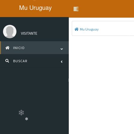
❄
Mu Uruguay
Toggle navigation
Mu Uruguay
VISITANTE
INICIO
❄
❄
BUSCAR
❄
❄
❄
❄