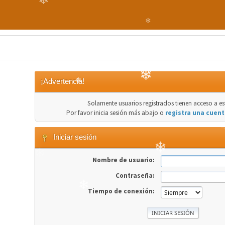
❄
❄
¡Advertencia!
❄
Solamente usuarios registrados tienen acceso a es
❄
Por favor inicia sesión más abajo o
registra una cuent
Iniciar sesión
❄
Nombre de usuario:
❄
Contraseña:
Tiempo de conexión:
❄