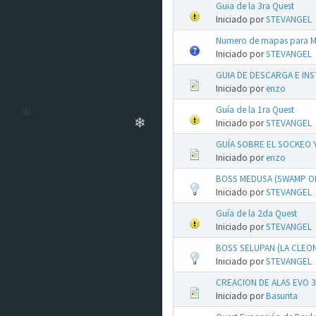
Guia de la 3ra Quest
Iniciado por
STEVANGEL
Numero de mapas para M
Iniciado por
STEVANGEL
GUIA DE DESCARGA E IN
Iniciado por
enzo
Guía de la 1ra Quest
Iniciado por
STEVANGEL
❄
GUÍA SOBRE EL SOCKEO 
❄
Iniciado por
enzo
BOSS MEDUSA (SWAMP O
Iniciado por
STEVANGEL
Guía de la 2da Quest
Iniciado por
STEVANGEL
BOSS SELUPAN (LA CLEO
Iniciado por
STEVANGEL
CREACION DE ALAS EVO 3
Iniciado por
Basurita