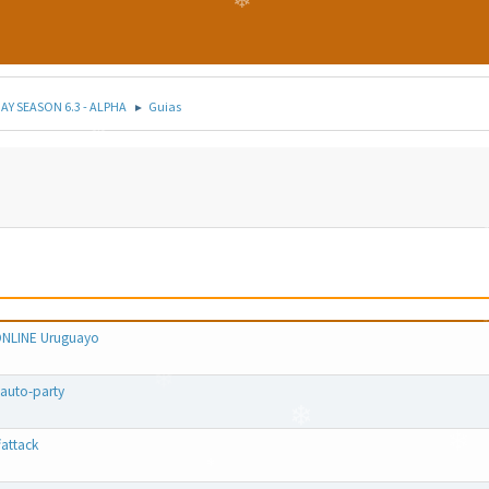
❄
❄
Y SEASON 6.3 - ALPHA
Guias
►
❄
 ONLINE Uruguayo
❄
 auto-party
❄
attack
❄