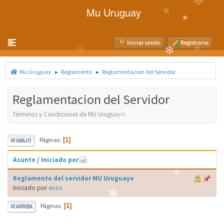
❄
Mu Uruguay
❄
❄
Toggle navigation
Iniciar sesión
Registrarse
❄
❄
❄
❄
❄
Mu Uruguay
Reglamento
Reglamentacion del Servidor
►
►
Reglamentacion del Servidor
❄
Términos y Condiciones de MU Uruguayo.
❄
Páginas
1
❄
IR ABAJO
❄
Asunto
/
Iniciado por
❄
❄
❄
Reglamento del servidor MU Uruguayo
Iniciado por
enzo
❄
Páginas
1
IR ARRIBA
❄
❄
❄