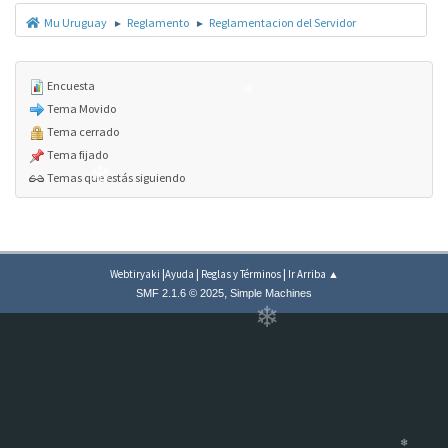
Mu Uruguay
Reglamento
Reglamentacion del Servidor
►
►
❄
❄
Encuesta
❄
Tema Movido
❄
Tema cerrado
Tema fijado
Temas que estás siguiendo
❄
|
|
|
Webtiryaki
Ayuda
Reglas y Términos
Ir Arriba ▲
,
SMF 2.1.6 © 2025
Simple Machines
❄