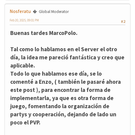
Nosferatu
Global Moderator
Feb 20, 2025, 09:01 PM
#2
Buenas tardes MarcoPolo.
Tal como lo hablamos en el Server el otro
día, la idea me pareció fantástica y creo que
aplicable.
Todo lo que hablamos ese día, se lo
comenté a Enzo, ( también le pasaré ahora
este post ), para encontrar la forma de
❄
implementarla, ya que es otra forma de
❄
juego, fomentando la organización de
❄
partys y cooperación, dejando de lado un
poco el PVP.