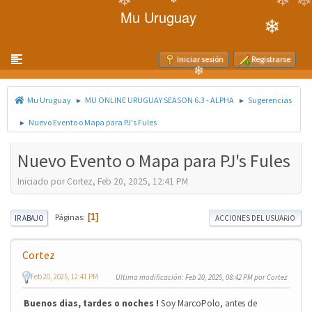
Mu Uruguay
Toggle navigation
Iniciar sesión
Registrarse
❄
Mu Uruguay
MU ONLINE URUGUAY SEASON 6.3 - ALPHA
Sugerencias
❄
►
►
Nuevo Evento o Mapa para PJ's Fules
►
❄
Nuevo Evento o Mapa para PJ's Fules
Iniciado por Cortez, Feb 20, 2025, 12:41 PM
❄
Páginas
1
IR ABAJO
ACCIONES DEL USUARIO
Cortez
Feb 20, 2025, 12:41 PM
Ultima modificación
: Feb 20, 2025, 08:42 PM por Cortez
❄
Buenos dias, tardes o noches !
Soy MarcoPolo, antes de