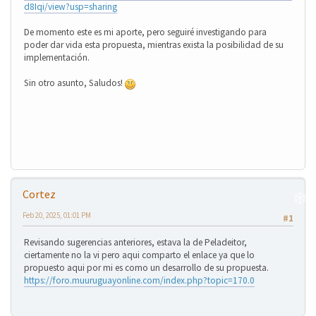
❄
d8Iqi/view?usp=sharing
De momento este es mi aporte, pero seguiré investigando para
❄
poder dar vida esta propuesta, mientras exista la posibilidad de su
implementación.
Sin otro asunto, Saludos!
Cortez
Feb 20, 2025, 01:01 PM
#1
Revisando sugerencias anteriores, estava la de Peladeitor,
ciertamente no la vi pero aqui comparto el enlace ya que lo
propuesto aqui por mi es como un desarrollo de su propuesta.
https://foro.muuruguayonline.com/index.php?topic=170.0
❄