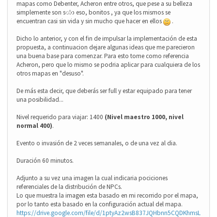
❄
mapas como Debenter, Acheron entre otros, que pese a su belleza
❄
simplemente son solo eso, bonitos , ya que los mismos se
encuentran casi sin vida y sin mucho que hacer en ellos
.
Dicho lo anterior, y con el fin de impulsar la implementación de esta
❄
propuesta, a continuacion dejare algunas ideas que me parecieron
❄
❄
una buena base para comenzar. Para esto tome como referencia
Acheron, pero que lo mismo se podria aplicar para cualquiera de los
otros mapas en "desuso".
De más esta decir, que deberás ser full y estar equipado para tener
una posibilidad...
❄
Nivel requerido para viajar: 1400
(Nivel maestro 1000, nivel
normal 400)
.
Evento o invasión de 2 veces semanales, o de una vez al dia.
Duración 60 minutos.
Adjunto a su vez una imagen la cual indicaria pociciones
referenciales de la distribución de NPCs.
Lo que muestra la imagen esta basado en mi recorrido por el mapa,
por lo tanto esta basado en la configuración actual del mapa.
https://drive.google.com/file/d/1ptyAz2wsB837JQHbnn5CQDKhmsL