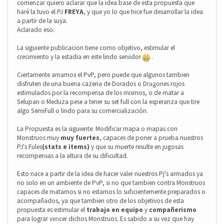
comenzar quiero aclarar que la idea base de esta propuesta que
haré la tuvo el PJ
FREYA
, y que yo lo que hice fue desarrollar la idea
a partir de la suya.
Aclarado eso:
La siguiente publicacion tiene como objetivo, estimular el
crecimiento y la estadia en este lindo servidor
.
Ciertamente amamos el PvP, pero puede que algunos tambien
disfruten de una buena cazeria de Dorados o Dragones rojos
estimulados por la recompensa de los mismos, o de matar a
Selupan o Meduza pese a tener su set full con la esperanza que tire
algo SemiFull o lindo para su comercialización.
La Propuesta es la siguiente: Modificar mapa o mapas con
Monstruos muy
muy fuertes
, capaces de poner a prueba nuestros
❄
PJ's Fules
(stats e items)
y que su muerte resulte en jugosas
❄
recompensas a la altura de su dificultad.
Esto nace a partir de la idea de hacer valer nuestros Pj's armados ya
❄
no solo en un ambiente de PvP, si no que tambien contra Monstruos
capaces de matarnos si no estamos lo suficientemente preparados o
acompañados, ya que tambien otro de los objetivos de esta
propuesta es estimular el
trabajo en equipo
y
compañerismo
para lograr vencer dichos Monstruos. Es sabido a su vez que hay
❄