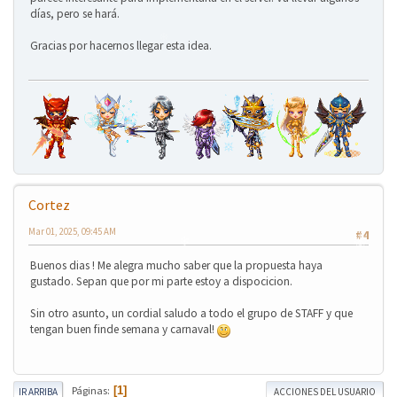
días, pero se hará.
Gracias por hacernos llegar esta idea.
❄
Cortez
Mar 01, 2025, 09:45 AM
#4
Buenos dias ! Me alegra mucho saber que la propuesta haya
gustado. Sepan que por mi parte estoy a dispocicion.
Sin otro asunto, un cordial saludo a todo el grupo de STAFF y que
tengan buen finde semana y carnaval!
❄
❄
Páginas
1
IR ARRIBA
ACCIONES DEL USUARIO