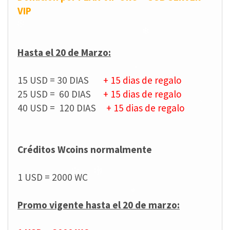
VIP
❄
❄
Hasta el 20 de Marzo:
❄
❄
15 USD = 30 DIAS
+ 15 dias de regalo
❄
25 USD = 60 DIAS
+ 15 dias de regalo
40 USD = 120 DIAS
+ 15 dias de regalo
❄
Créditos Wcoins normalmente
❄
1 USD = 2000 WC
❄
❄
Promo vigente hasta el 20 de marzo:
❄