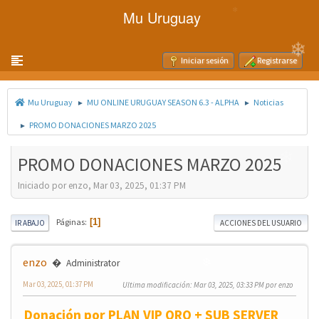
Mu Uruguay
❄
Toggle navigation
Iniciar sesión
Registrarse
❄
Mu Uruguay
MU ONLINE URUGUAY SEASON 6.3 - ALPHA
Noticias
►
►
PROMO DONACIONES MARZO 2025
►
❄
❄
PROMO DONACIONES MARZO 2025
❄
Iniciado por enzo, Mar 03, 2025, 01:37 PM
❄
Páginas
1
IR ABAJO
ACCIONES DEL USUARIO
❄
enzo
Administrator
❄
Mar 03, 2025, 01:37 PM
Ultima modificación
: Mar 03, 2025, 03:33 PM por enzo
Donación por PLAN VIP ORO + SUB SERVER