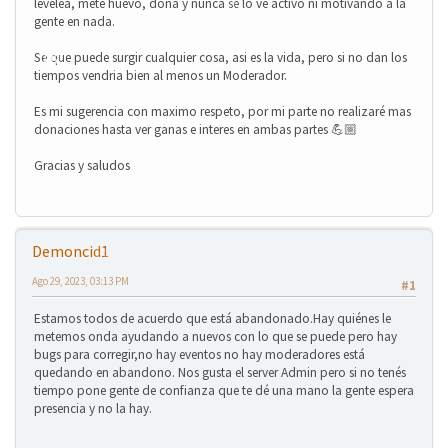
levelea, mete huevo, dona y nunca se lo ve activo ni motivando a la
gente en nada.
❄
Se que puede surgir cualquier cosa, asi es la vida, pero si no dan los
tiempos vendria bien al menos un Moderador.
Es mi sugerencia con maximo respeto, por mi parte no realizaré mas
donaciones hasta ver ganas e interes en ambas partes 💪🏼
❄
Gracias y saludos
❄
❄
Demoncid1
❄
Ago 29, 2023, 03:13 PM
#1
Estamos todos de acuerdo que está abandonado.Hay quiénes le
metemos onda ayudando a nuevos con lo que se puede pero hay
bugs para corregir,no hay eventos no hay moderadores está
quedando en abandono. Nos gusta el server Admin pero si no tenés
tiempo pone gente de confianza que te dé una mano la gente espera
❄
presencia y no la hay.