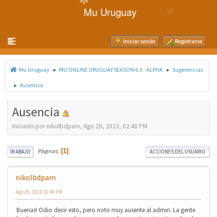
❄
Mu Uruguay
Toggle navigation
Iniciar sesión
Registrarse
❄
Mu Uruguay
MU ONLINE URUGUAY SEASON 6.3 - ALPHA
Sugerencias
►
►
Ausencia
►
Ausencia
Iniciado por nikolbdpam, Ago 29, 2023, 02:48 PM
Páginas
1
IR ABAJO
ACCIONES DEL USUARIO
nikolbdpam
Ago 29, 2023, 02:48 PM
Buenas! Odio decir esto, pero noto muy ausente al admin. La gente