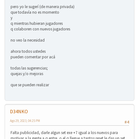
❄
pero yo le sugerí (de manera privada)
que todavía no es momento
y
q mientras hubieran jugadores
q colaboren con nuevos jugadores
❄
no veo la necesidad
ahora todos ustedes
❄
pueden comentar por acá
todas las sugerencias;
quejas y/o mejoras
que se pueden realizar
❄
D34NKO
Ago 29, 2023, 04:25 PM
#4
Falta publicidad, darle algun set exe +7 igual a los nuevos para
❄
❄
motivar a la gente a q entre, o el q llegue a tantos reset le das un set