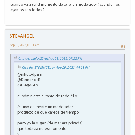
cuando va a ser el momento de tener un moderador ?cuando nos
ayamos ido todos ?
STEVANGEL
❄
Sep 16, 2023, 09:11 AM
#7
Cita de: chelos22 en Ago 29, 2023, 07:22 PM
Cita de: STEVANGEL en Ago 29, 2023, 04:13 PM
@nikolbdpam
@Demoncid1
@DiegoGLM
el Admin esta al tanto de todo éllo
él tuvo en mente un moderador
producto de que carece de tiempo
pero yo le sugerí (de manera privada)
que todavía no es momento
y