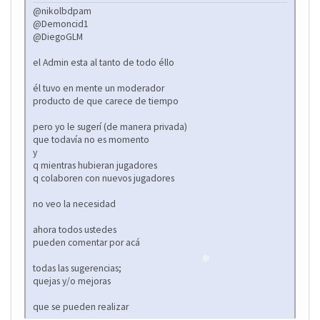
❄
@nikolbdpam
@Demoncid1
@DiegoGLM
el Admin esta al tanto de todo éllo
él tuvo en mente un moderador
❄
producto de que carece de tiempo
pero yo le sugerí (de manera privada)
que todavía no es momento
y
q mientras hubieran jugadores
q colaboren con nuevos jugadores
no veo la necesidad
ahora todos ustedes
pueden comentar por acá
todas las sugerencias;
quejas y/o mejoras
que se pueden realizar