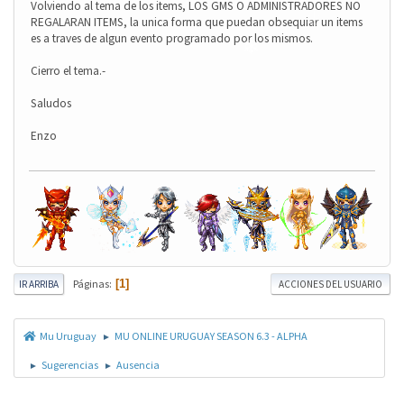
Volviendo al tema de los items, LOS GMS O ADMINISTRADORES NO
REGALARAN ITEMS, la unica forma que puedan obsequiar un items
es a traves de algun evento programado por los mismos.
Cierro el tema.-
Saludos
Enzo
Páginas
1
IR ARRIBA
ACCIONES DEL USUARIO
❄
❄
Mu Uruguay
MU ONLINE URUGUAY SEASON 6.3 - ALPHA
►
Sugerencias
Ausencia
►
►