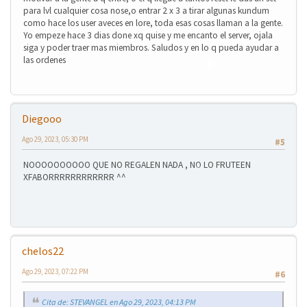
para lvl cualquier cosa nose,o entrar 2 x 3 a tirar algunas kundum
como hace los user aveces en lore, toda esas cosas llaman a la gente.
Yo empeze hace 3 dias done xq quise y me encanto el server, ojala
siga y poder traer mas miembros. Saludos y en lo q pueda ayudar a
las ordenes
Diegooo
Ago 29, 2023, 05:30 PM
#5
NOOOOOOOOOO QUE NO REGALEN NADA , NO LO FRUTEEN
XFABORRRRRRRRRRRR ^^
❄
chelos22
❄
Ago 29, 2023, 07:22 PM
#6
Cita de: STEVANGEL en Ago 29, 2023, 04:13 PM