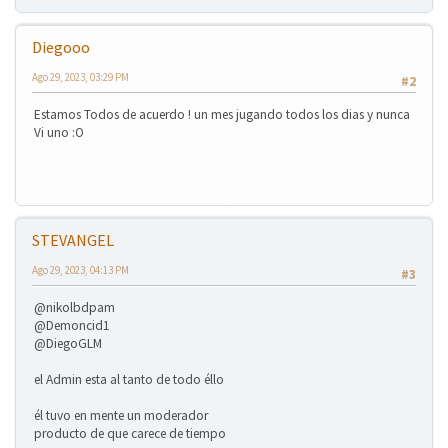
Diegooo
Ago 29, 2023, 03:29 PM
#2
Estamos Todos de acuerdo ! un mes jugando todos los dias y nunca
Vi uno :O
❄
STEVANGEL
Ago 29, 2023, 04:13 PM
#3
@nikolbdpam
@Demoncid1
❄
@DiegoGLM
el Admin esta al tanto de todo éllo
él tuvo en mente un moderador
❄
producto de que carece de tiempo