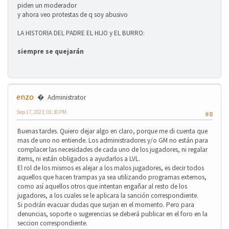
piden un moderador
y ahora veo protestas de q soy abusivo
LA HISTORIA DEL PADRE EL HIJO y EL BURRO:
❄
siempre se quejarán
enzo
Administrator
❄
Sep 17, 2023, 01:30 PM
#8
❄
Buenas tardes. Quiero dejar algo en claro, porque me di cuenta que
mas de uno no entiende. Los administradores y/o GM no están para
complacer las necesidades de cada uno de los jugadores, ni regalar
items, ni están obligados a ayudarlos a LVL.
El rol de los mismos es alejar a los malos jugadores, es decir todos
aquellos que hacen trampas ya sea utilizando programas externos,
como así aquellos otros que intentan engañar al resto de los
jugadores, a los cuales se le aplicara la sanción correspondiente.
Si podrán evacuar dudas que surjan en el momento. Pero para
denuncias, soporte o sugerencias se deberá publicar en el foro en la
seccion correspondiente.